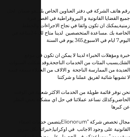
رقم هاتف الشركة في دفتر العناوين الخاص بك_هو ضمان لحل
جميع القضايا القانونية و البيروقراطية في اقصر فترة
زمنية,يمكنك ان تكون واثقا في نجاح الاجراءات والخطط
الخاصة بك .مساعدة المتخصصين لدينا متاح لك 24ساعة في
اليوم,7 ايام في الاسبوع,365 يوم في السنة
خبرة ومؤهلات الخبراء لدينا لا يمكن ان تكون في موقع
الشك,بسبب المئات من الخدمات الناجحة,وقد شكلت السنوات
العديدة من الممارسة الناجحة و الالاف من العملاء سمعة قيمة
لا تشوبها شائبة لفريق عملنا و شركتنا
نحن نوفر قائمة طويلة من الخدمات الاكثر شعبية في الوقت
الحاضر,وكذلك نساعد عملائنا في حل اي مشكلة بغض النظر
عن كبرها
مجال تخصص شركة “Elionorumيتضمن خدمات اضفاء
القانونية على وجود الاجانب في اوكرانيا,خبرائنا بكل سرور
سيقومون” بمساعدتكم في الحصول على وضعية المهاجرين