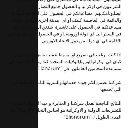
الشرعيين في اوكرانيا و الحصول جميع التصاريح
ايضا,وبامكانهم مساعدتكم في الحصول على الاقامة المؤقتة
والدائمة في العاصمة كييف او اي مدينة اخرى,كما قي امكاننا
مساعدتكم في الحصول على تاشيرة شنغن التي تسمح لكم
في السفر الى اي دولة اوروبية ,او في الحصول على اي نوع من
الاقامة في اي دولة من دول الاتحاد الاوروبي
اذا كنت ترغب في تسريع او تبسيط عملية تسجيل شخص او
كيان في اوكرانيا,اوروبا,الولايات المتحدة,كندا,يمكنك اللجوء الى
مساعدة المحامين العاملين في “Elionorum”
شركتنا تضمن لكم جودة خدماتها,والسرية التامة للمعلومات
التي تجمعها
النتائج الناجحة لعمل شركتنا و المثابرة و مبدا الالتزام الصارم
للتشريعات الدولية و الاوكرانية هو اساس النجاح والازدهار على
المدى الطويل ل”Elionorum”