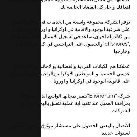
اهدافك و حل كل القضايا الخاصة بك
توفر الشركة مجموعة واسعة من الخدمات في مجال الحصول
على شرعية الوجود والاقامة في اوكرانيا و اوروبا و في اكثر
من 30دولة اخرى,تساعد في تسجيل الاعمال التجارية,تسجيل
,“offshores”والحصول على التراخيص في كل من اوكرانيا
وخارجها
عملائنا هم الكيانات الفردية والقضائية ,والاجانب و الاشخاص
عديمي الجنسية و المواطنين الاوكرانين,الراغيبين في الحصول
على قانونية الوجود في اوكرانيا و اوروبا.
شركة “Elionorum”تتميز بمجالها الواسع الذي يسمح لنا
بمرافقة العميل عند تنفيذ اية عملية تتعلق بالهجرة وقانون
الشركات
الاتصال بنا,يعني الحصول على مستشار موثوق و خبير بالقانون
لسنوات عديدة