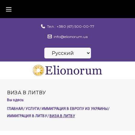
Skip
to
content
Тел.:
+380 (67) 500-00-77
info@elionorum.ua
Выбрать
язык
ВИЗА В ЛИТВУ
Вы здесь:
ГЛАВНАЯ
/
УСЛУГИ
/
ИММИГРАЦИЯ В ЕВРОПУ ИЗ УКРАИНЫ
/
ИММИГРАЦИЯ В ЛИТВУ
/
ВИЗА В ЛИТВУ