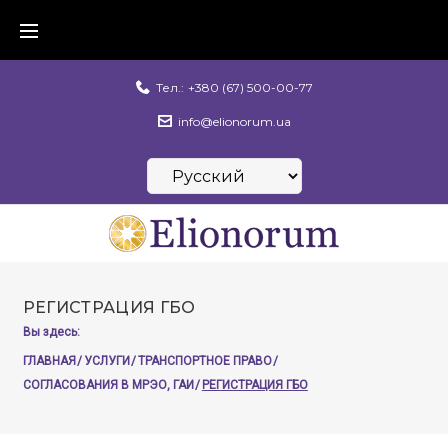
Skip
to
content
Тел.:
+380 (67) 500-00-77
info@elionorum.ua
Выбрать
язык
РЕГИСТРАЦИЯ ГБО
Вы здесь:
ГЛАВНАЯ
/
УСЛУГИ
/
ТРАНСПОРТНОЕ ПРАВО
/
СОГЛАСОВАНИЯ В МРЭО, ГАИ
/
РЕГИСТРАЦИЯ ГБО