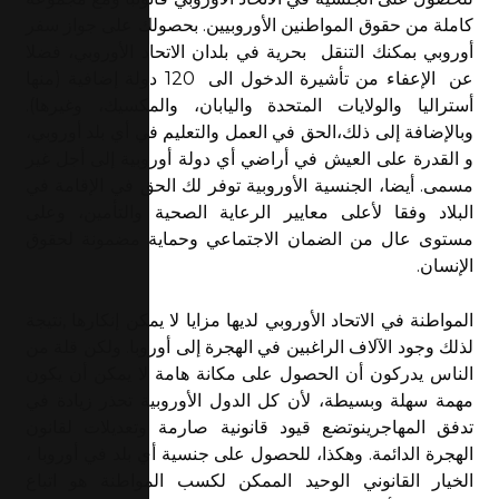
كاملة من حقوق المواطنين الأوروبيين. بحصولك على جواز سفر
أوروبي بمكنك التنقل بحرية في بلدان الاتحاد الأوروبي، فضلا
عن الإعفاء من تأشيرة الدخول الى 120 دولة إضافية (منها
أستراليا والولايات المتحدة واليابان، والمكسيك، وغيرها).
وبالإضافة إلى ذلك،الحق في العمل والتعليم في أي بلد أوروبي،
و القدرة على العيش في أراضي أي دولة أوروبية إلى أجل غير
مسمى. أيضا، الجنسية الأوروبية توفر لك الحق في الإقامة في
البلاد وفقا لأعلى معايير الرعاية الصحية والتأمين، وعلى
مستوى عال من الضمان الاجتماعي وحماية مضمونة لحقوق
الإنسان.
المواطنة في الاتحاد الأوروبي لديها مزايا لا يمكن إنكارها ,نتيجة
لذلك وجود الآلاف الراغبين في الهجرة إلى أوروبا. ولكن قلة من
الناس يدركون أن الحصول على مكانة هامة لا يمكن أن يكون
مهمة سهلة وبسيطة، لأن كل الدول الأوروبية تحذر زيادة في
تدفق المهاجرينوتضع قيود قانونية صارمة وتعديلات لقانون
الهجرة الدائمة. وهكذا، للحصول على جنسية أي بلد في أوروبا ،
الخيار القانوني الوحيد الممكن لكسب المواطنة هو اتباع