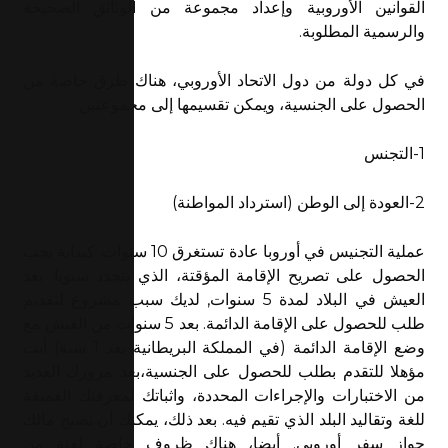
القوانين الأوروبية وإعداد مجموعة من الوثائق الصحيحة
والرسمية المطلوبة.
في كل دولة من دول الاتحاد الأوروبي، هناك طرق خاصة من
الحصول على الجنسية، ويمكن تقسيمها إلى مجموعتين:
1-التجنس
2-العودة إلى الوطن (استرداد المواطنة)
عملية التجنيس في أوروبا عادة تستغرق 10 سنوات. كبداية يجب
الحصول على تصريح الإقامة المؤقتة، الذي يتجدد سنويا. بعد
العيش في البلاد لمدة 5 سنوات, لديك سبب مشروع لتقديم
طلب للحصول على الإقامة الدائمة. بعد 5 سنوات من العيش مع
وضع الإقامة الدائمة (في المملكة البريطانية بعد 1 سنة) أنت
مؤهلا للتقدم بطلب للحصول على الجنسية،بعد مرورك العديد
من الاختبارات والإجراءات المحددة، واثباتك لمعرفتك العميقة
للغة وتقاليد البلد الذي تقيم فيه. بعد ذلك، يمكنك أن تصبح مالك
جواز سفر أوروبي. أيضا، هناك ظروف خاصة لفئة من