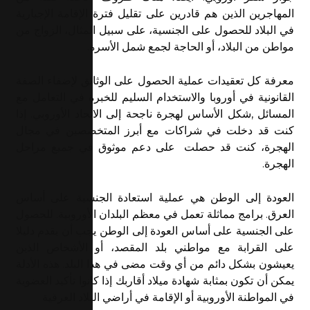
المهاجرين الذين هم قادرين على تقليل فترة الإقامة الإجبارية
في البلاد للحصول على الجنسية، على سبيل المثال، الزواج من
مواطن من البلاد، أو الحاجة لجمع شمل الأسرة.
معرفة كل تعقيدات عملية الحصول على الوثائق لإضفاء الصفة
القانونية في أوروبا والاستخدام السليم للخبرة في التعامل مع
المسائل ,شكل الأساس لهجرة ناجحة إلى الاتحاد الأوروبي. إذا
كنت قد دخلت في شراكات مع أبرز المتخصصين في مجال
الهجرة، كنت قد حصلت على دعم موثوق في جميع مراحل
الهجرة.
العودة إلى الوطن هي عملية استعادة الجنسية على أساس
العرق. برامج مماثلة تعمل في معظم البلدان الأوروبية. للحصول
على الجنسية على أساس العودة إلى الوطن يجب أن يقدم دليلا
على القرابة مع مواطني بلد المقصد، أو الأشخاص الذين
يعيشون بشكل دائم من أي وقت مضى في هذا البلد. هذه الأدلة
يمكن أن تكون بمثابة شهادة ميلاد أقاربك إذا كانوا تأكيد العضوية
في المواطنة الأوروبية أو الإقامة في أراضي البلاد العرقية