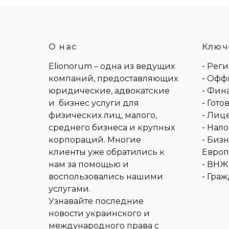
О нас
Ключ
Elionorum – одна из ведущих
-
Реги
компаний, предоставляющих
-
Оффш
юридические, адвокатские
-
Фина
и бизнес услуги для
-
Гото
физических лиц, малого,
-
Лице
среднего бизнеса и крупных
-
Нало
корпораций. Многие
-
Бизн
клиенты уже обратились к
Европ
нам за помощью и
-
ВНЖ 
воспользовались нашими
-
Граж
услугами.
Узнавайте последние
новости украинского и
международного права с