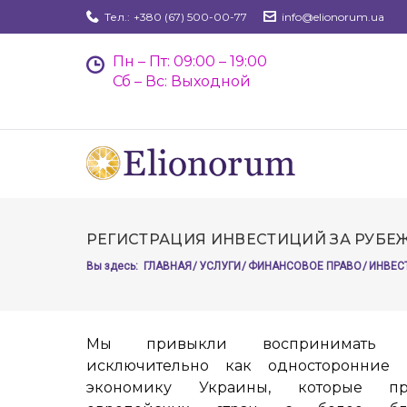
Skip
Тел.:
+380 (67) 500-00-77
info@elionorum.ua
to
content
Пн – Пт: 09:00 – 19:00
Сб – Вс: Выходной
РЕГИСТРАЦИЯ ИНВЕСТИЦИЙ ЗА РУБ
Вы здесь:
ГЛАВНАЯ
/
УСЛУГИ
/
ФИНАНСОВОЕ ПРАВО
/
ИНВЕС
Мы привыкли воспринимать и
исключительно как односторонние
экономику Украины, которые п