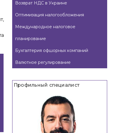
Возврат НДС в Украине
Оптимизация налогообложения
т,
Международное налоговое
та
планирование
Бухгалтерия офшорных компаний
Валютное регулирование
Профильный специалист