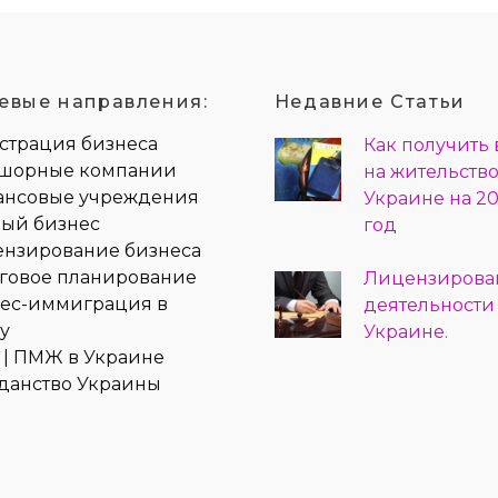
евые направления:
Недавние Статьи
страция бизнеса
Как получить
орные компании
на жительство
нсовые учреждения
Украине на 20
вый бизнес
год
нзирование бизнеса
говое планирование
Лицензирова
ес-иммиграция в
деятельности
у
Украине.
| ПМЖ в Украине
данство Украины