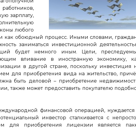
гополучной
аботников,
кую зарплату,
олнительную
аконы любого
и как обоюдный процесс. Иными словами, гражда
ность заниматься инвестиционной деятельность
тиций будет немного иным. Цели, преследуем
ающим вливание в иностранную экономику, к
лизации в другой стране, поскольку инвестиция 
ием для приобретения вида на жительство, прич
лжна быть деловой – приобретение недвижимост
ии, также может предоставить покупателю подобн
международной финансовой операцией, нуждается
 потенциальный инвестор сталкивается с непрост
ием для приобретения лицензии является пак