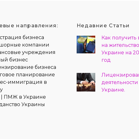
евые направления:
Недавние Статьи
страция бизнеса
Как получить
орные компании
на жительство
нсовые учреждения
Украине на 20
вый бизнес
год
нзирование бизнеса
говое планирование
Лицензирова
ес-иммиграция в
деятельности
у
Украине.
| ПМЖ в Украине
данство Украины