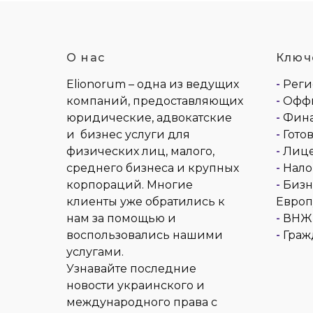
О нас
Ключ
Elionorum – одна из ведущих
-
Реги
компаний, предоставляющих
-
Оффш
юридические, адвокатские
-
Фина
и бизнес услуги для
-
Гото
физических лиц, малого,
-
Лице
среднего бизнеса и крупных
-
Нало
корпораций. Многие
-
Бизн
клиенты уже обратились к
Европ
нам за помощью и
-
ВНЖ 
воспользовались нашими
-
Граж
услугами.
Узнавайте последние
новости украинского и
международного права с