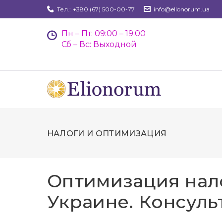
Skip
Тел.:
+380 (67) 500-00-77
info@elionorum.ua
to
content
Пн – Пт: 09:00 – 19:00
Сб – Вс: Выходной
НАЛОГИ И ОПТИМИЗАЦИЯ
Оптимизация нал
Украине. Консуль