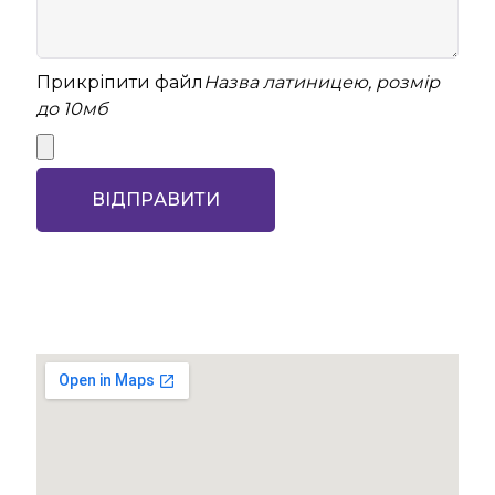
Прикріпити файл
Назва латиницею, розмір
до 10мб