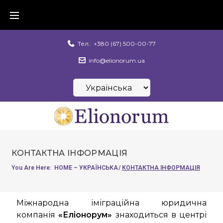
Тел.:
+380 (67) 500-00-77
info@elionorum.ua
КОНТАКТНА ІНФОРМАЦІЯ
You Are Here:
HOME – УКРАЇНСЬКА
/
КОНТАКТНА ІНФОРМАЦІЯ
Міжнародна іміграційна юридична
компанія
«Еліонорум»
знаходиться в центрі