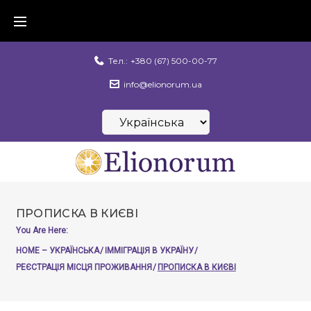
Skip
to
content
Тел.:
+380 (67) 500-00-77
info@elionorum.ua
Вибрати
мову
ПРОПИСКА В КИЄВІ
You Are Here:
HOME – УКРАЇНСЬКА
/
ІММІГРАЦІЯ В УКРАЇНУ
/
РЕЄСТРАЦІЯ МІСЦЯ ПРОЖИВАННЯ
/
ПРОПИСКА В КИЄВІ