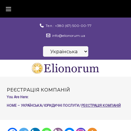
Skip
to
content
Тел.:
+380 (67) 500-00-77
info@elionorum.ua
Вибрати
мову
РЕЄСТРАЦІЯ КОМПАНІЙ
You Are Here:
HOME – УКРАЇНСЬКА
/
ЮРИДИЧНІ ПОСЛУГИ
/
РЕЄСТРАЦІЯ КОМПАНІЙ