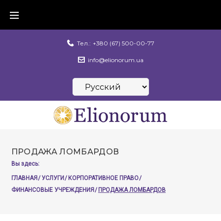
Skip
to
content
Тел.:
+380 (67) 500-00-77
info@elionorum.ua
Выбрать
язык
ПРОДАЖА ЛОМБАРДОВ
Вы здесь:
ГЛАВНАЯ
/
УСЛУГИ
/
КОРПОРАТИВНОЕ ПРАВО
/
ФИНАНСОВЫЕ УЧРЕЖДЕНИЯ
/
ПРОДАЖА ЛОМБАРДОВ