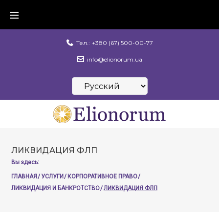
Skip
to
content
Тел.:
+380 (67) 500-00-77
info@elionorum.ua
Выбрать
язык
ЛИКВИДАЦИЯ ФЛП
Вы здесь:
ГЛАВНАЯ
/
УСЛУГИ
/
КОРПОРАТИВНОЕ ПРАВО
/
ЛИКВИДАЦИЯ И БАНКРОТСТВО
/
ЛИКВИДАЦИЯ ФЛП