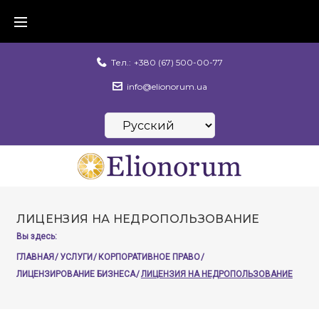
Skip
to
content
Тел.:
+380 (67) 500-00-77
info@elionorum.ua
Выбрать
язык
ЛИЦЕНЗИЯ НА НЕДРОПОЛЬЗОВАНИЕ
Вы здесь:
ГЛАВНАЯ
/
УСЛУГИ
/
КОРПОРАТИВНОЕ ПРАВО
/
ЛИЦЕНЗИРОВАНИЕ БИЗНЕСА
/
ЛИЦЕНЗИЯ НА НЕДРОПОЛЬЗОВАНИЕ