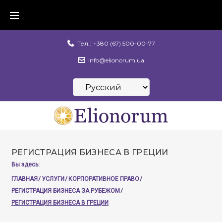
Skip
to
content
Тел.:
+380 (67) 500-00-77
info@elionorum.ua
Выбрать
язык
РЕГИСТРАЦИЯ БИЗНЕСА В ГРЕЦИИ
Вы здесь:
ГЛАВНАЯ
/
УСЛУГИ
/
КОРПОРАТИВНОЕ ПРАВО
/
РЕГИСТРАЦИЯ БИЗНЕСА ЗА РУБЕЖОМ
/
РЕГИСТРАЦИЯ БИЗНЕСА В ГРЕЦИИ