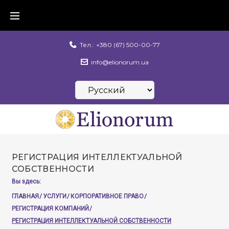
Skip
to
content
Тел.:
+380 (67) 500-00-77
info@elionorum.ua
Выбрать
язык
РЕГИСТРАЦИЯ ИНТЕЛЛЕКТУАЛЬНОЙ
СОБСТВЕННОСТИ
Вы здесь:
ГЛАВНАЯ
/
УСЛУГИ
/
КОРПОРАТИВНОЕ ПРАВО
/
РЕГИСТРАЦИЯ КОМПАНИЙ
/
РЕГИСТРАЦИЯ ИНТЕЛЛЕКТУАЛЬНОЙ СОБСТВЕННОСТИ