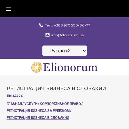
Skip
to
content
Тел.:
+380 (67) 500-00-77
info@elionorum.ua
Выбрать
язык
РЕГИСТРАЦИЯ БИЗНЕСА В СЛОВАКИИ
Вы здесь:
ГЛАВНАЯ
/
УСЛУГИ
/
КОРПОРАТИВНОЕ ПРАВО
/
РЕГИСТРАЦИЯ БИЗНЕСА ЗА РУБЕЖОМ
/
РЕГИСТРАЦИЯ БИЗНЕСА В СЛОВАКИИ